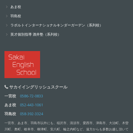
あま校
羽島校
ラポルトインターナショナルキンダーガーデン（系列校）
英才個別指導 酒井塾（系列校）
サカイイングリッシュスクール
一宮校
0586-72-0833
あま校
052-443-1061
羽島校
058-392-3324
一宮市、あま市、羽島市以外にも、稲沢市、清須市、愛西市、津島市、大治町、木曽
川町、奥町、岐阜市、柳津町、安八町、輪之内町など、遠方からも多数お越し頂いて