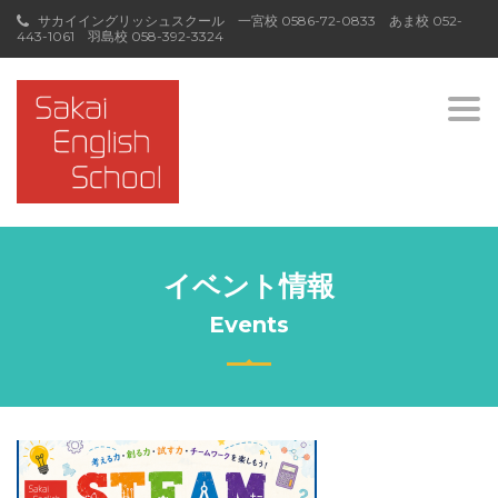
サカイイングリッシュスクール 一宮校
0586-72-0833
あま校
052-
443-1061
羽島校
058-392-3324
Togg
navi
イベント情報
Events