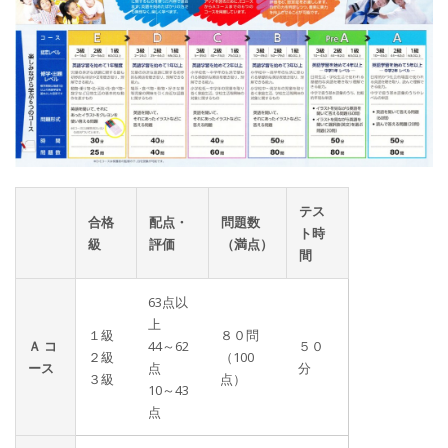
テス
合格
配点・
問題数
ト時
級
評価
（満点）
間
63点以
上
１級
８０問
Ａ コ
44～62
５０
２級
（100
ース
点
分
３級
点）
10～43
点