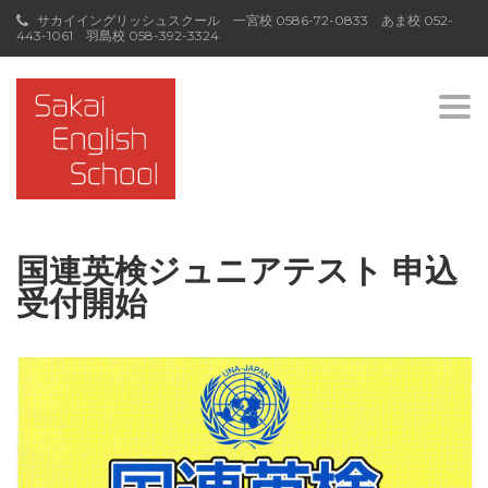
サカイイングリッシュスクール 一宮校
0586-72-0833
あま校
052-
443-1061
羽島校
058-392-3324
Togg
navi
国連英検ジュニアテスト 申込
受付開始