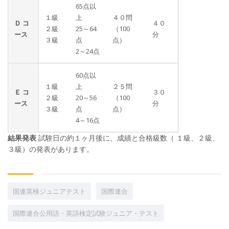
65点以
１級
上
４０問
Ｄ コ
４０
２級
25～64
（100
ース
分
３級
点
点）
2～24点
60点以
１級
上
２５問
Ｅ コ
３０
２級
20～56
（100
ース
分
３級
点
点）
4～16点
結果発表
試験日の約１ヶ月後に、成績と合格級数（ １級、２級、
３級）の発表があります。
国連英検ジュニアテスト
国際連合
国際連合公用語・英語検定試験ジュニア・テスト