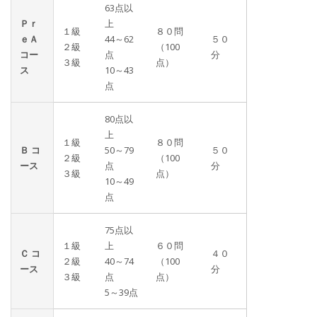
63点以
Ｐｒ
上
１級
８０問
ｅＡ
44～62
５０
２級
（100
コー
点
分
３級
点）
ス
10～43
点
80点以
上
１級
８０問
Ｂ コ
50～79
５０
２級
（100
ース
点
分
３級
点）
10～49
点
75点以
１級
上
６０問
Ｃ コ
４０
２級
40～74
（100
ース
分
３級
点
点）
5～39点