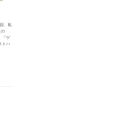
今回、私
たの
、『ゲ
ストハ