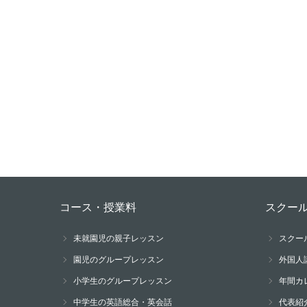
コース・授業料
スクー
未就園児の親子レッスン
スクー
園児のグループレッスン
外国人
小学生のグループレッスン
年間カ
中学生の英語総合・英会話
代表紹