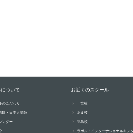
ルについて
お近くのスクール
ルのこだわり
一宮校
講師・日本人講師
あま校
レンダー
羽島校
介
ラポルトインターナショナルキン