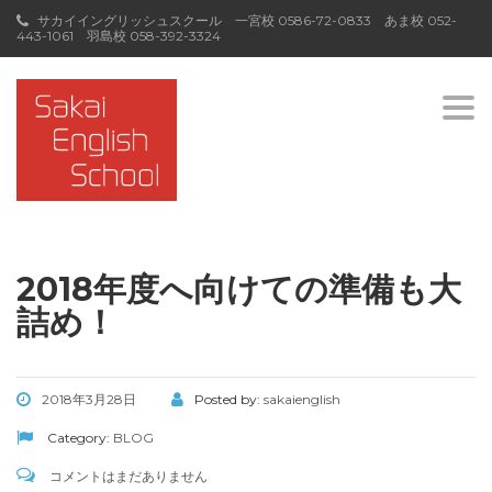
サカイイングリッシュスクール 一宮校
0586-72-0833
あま校
052-
443-1061
羽島校
058-392-3324
Togg
navi
2018年度へ向けての準備も大
詰め！
2018年3月28日
Posted by:
sakaienglish
Category:
BLOG
コメントはまだありません