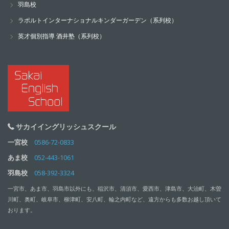
羽島校
ラポルトインターナショナルキンダーガーデン（系列校）
英才個別指導 酒井塾（系列校）
サカイイングリッシュスクール
一宮校
0586-72-0833
あま校
052-443-1061
羽島校
058-392-3324
一宮市、あま市、羽島市以外にも、稲沢市、清須市、愛西市、津島市、大治町、木曽
川町、奥町、岐阜市、柳津町、安八町、輪之内町など、遠方からも多数お越し頂いて
おります。