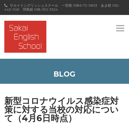
サカイイングリッシュスクール 一宮校
0586-72-0833
あま校
052-
443-1061
羽島校
058-392-3324
Togg
navi
BLOG
新型コロナウイルス感染症対
策に対する当校の対応につい
て（4月6日時点）