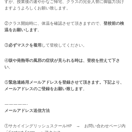
すが、授業後の速やかなご帰宅、クラスの完全入替に御協力頂け
ますようよろしくお願い致します。
②クラス開始時に、体温を確認させて頂きますので、
登校前の検
温をお願いします
。
③
必ずマスクを着用
して登校してください。
④
咳や発熱等の風邪の症状が見られる時は、登校を控えて下さ
い
。
⑤
緊急連絡用メールアドレスを登録させて頂きます。下記より、
メールアドレスのご登録をお願い致します
。
—————-
メールアドレス送信方法
①サカイイングリッシュスクールHP → お問い合わせページ内