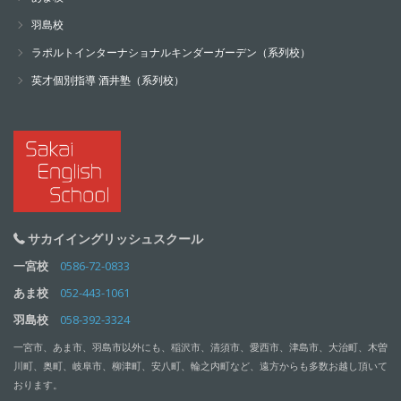
羽島校
ラポルトインターナショナルキンダーガーデン（系列校）
英才個別指導 酒井塾（系列校）
サカイイングリッシュスクール
一宮校
0586-72-0833
あま校
052-443-1061
羽島校
058-392-3324
一宮市、あま市、羽島市以外にも、稲沢市、清須市、愛西市、津島市、大治町、木曽
川町、奥町、岐阜市、柳津町、安八町、輪之内町など、遠方からも多数お越し頂いて
おります。