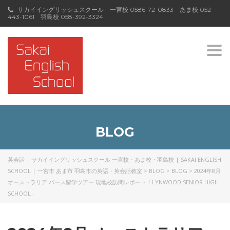
サカイイングリッシュスクール 一宮校
0586-72-0833
あま校
052-
443-1061
羽島校
058-392-3324
Togg
navi
BLOG
英会話 | サカイイングリッシュスクール 一宮校・あま校・羽島校 | SAKAI ENGLISH
SCHOOL | 一宮市 あま市 羽島市の英語・英会話教室
>
BLOG
>
BLOG
>
2024年8月
オーストラリア パース留学ツアー 現地校訪問レポート「LYNWOOD SENIOR HIGH
SCHOOL」