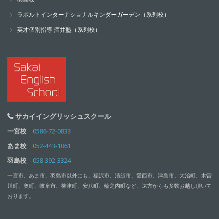
ラポルトインターナショナルキンダーガーデン（系列校）
英才個別指導 酒井塾（系列校）
サカイイングリッシュスクール
一宮校
0586-72-0833
あま校
052-443-1061
羽島校
058-392-3324
一宮市、あま市、羽島市以外にも、稲沢市、清須市、愛西市、津島市、大治町、木曽
川町、奥町、岐阜市、柳津町、安八町、輪之内町など、遠方からも多数お越し頂いて
おります。