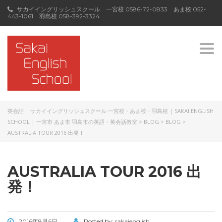
サカイイングリッシュスクール 一宮校
0586-72-0833
あま校
052-
443-1061
羽島校
058-392-3324
Togg
navi
英会話 | サカイイングリッシュスクール 一宮校・あま校・羽島校 | SAKAI ENGLISH
SCHOOL | 一宮市 あま市 羽島市の英語・英会話教室
>
BLOG
>
BLOG
>
AUSTRALIA TOUR 2016 出発！
AUSTRALIA TOUR 2016 出
発！
2016年8月6日
Posted by:
sakaienglish