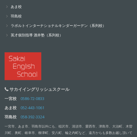
あま校
羽島校
ラポルトインターナショナルキンダーガーデン（系列校）
英才個別指導 酒井塾（系列校）
サカイイングリッシュスクール
一宮校
0586-72-0833
あま校
052-443-1061
羽島校
058-392-3324
一宮市、あま市、羽島市以外にも、稲沢市、清須市、愛西市、津島市、大治町、木曽
川町、奥町、岐阜市、柳津町、安八町、輪之内町など、遠方からも多数お越し頂いて