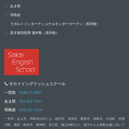
あま校
羽島校
ラポルトインターナショナルキンダーガーデン（系列校）
英才個別指導 酒井塾（系列校）
サカイイングリッシュスクール
一宮校
0586-72-0833
あま校
052-443-1061
羽島校
058-392-3324
一宮市、あま市、羽島市以外にも、稲沢市、清須市、愛西市、津島市、大治町、木曽
川町、奥町、岐阜市、柳津町、安八町、輪之内町など、遠方からも多数お越し頂いて