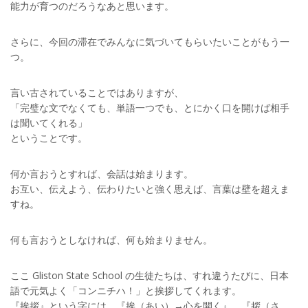
能力が育つのだろうなあと思います。
さらに、今回の滞在でみんなに気づいてもらいたいことがもう一
つ。
言い古されていることではありますが、
「完璧な文でなくても、単語一つでも、とにかく口を開けば相手
は聞いてくれる」
ということです。
何か言おうとすれば、会話は始まります。
お互い、伝えよう、伝わりたいと強く思えば、言葉は壁を超えま
すね。
何も言おうとしなければ、何も始まりません。
ここ Gliston State School の生徒たちは、すれ違うたびに、日本
語で元気よく「コンニチハ！」と挨拶してくれます。
『挨拶』という字には、『挨（あい）→心を開く』、『拶（さ