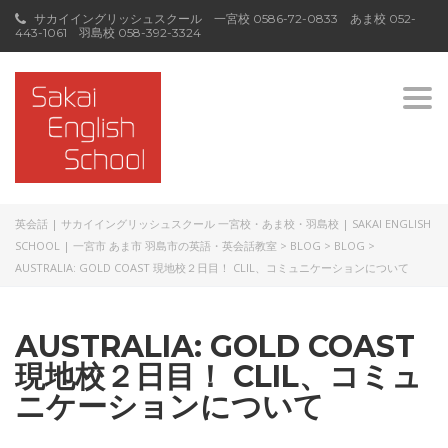
サカイイングリッシュスクール 一宮校
0586-72-0833
あま校
052-
443-1061
羽島校
058-392-3324
Togg
navi
英会話 | サカイイングリッシュスクール 一宮校・あま校・羽島校 | SAKAI ENGLISH
SCHOOL | 一宮市 あま市 羽島市の英語・英会話教室
>
BLOG
>
BLOG
>
AUSTRALIA: GOLD COAST 現地校２日目！ CLIL、コミュニケーションについて
AUSTRALIA: GOLD COAST
現地校２日目！ CLIL、コミュ
ニケーションについて