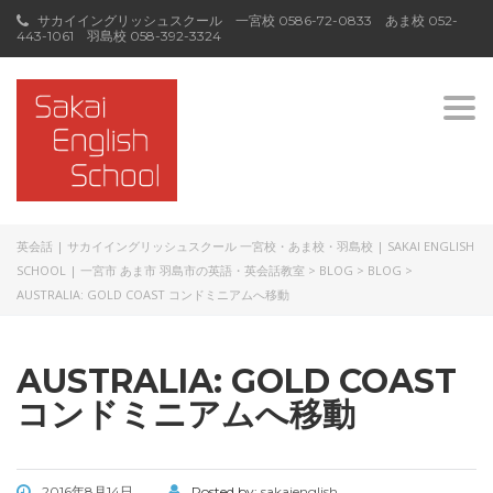
サカイイングリッシュスクール 一宮校
0586-72-0833
あま校
052-
443-1061
羽島校
058-392-3324
Togg
navi
英会話 | サカイイングリッシュスクール 一宮校・あま校・羽島校 | SAKAI ENGLISH
SCHOOL | 一宮市 あま市 羽島市の英語・英会話教室
>
BLOG
>
BLOG
>
AUSTRALIA: GOLD COAST コンドミニアムへ移動
AUSTRALIA: GOLD COAST
コンドミニアムへ移動
2016年8月14日
Posted by:
sakaienglish