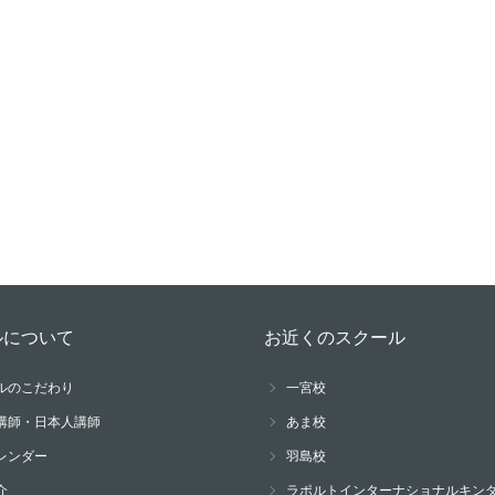
ルについて
お近くのスクール
ルのこだわり
一宮校
講師・日本人講師
あま校
レンダー
羽島校
介
ラポルトインターナショナルキン