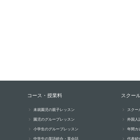
コース・授業料
スクー
未就園児の親子レッスン
スクー
園児のグループレッスン
外国人
小学生のグループレッスン
年間カ
中学生の英語総合・英会話
代表紹